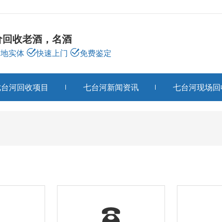
价回收老酒，名酒
本地实体
快速上门
免费鉴定
七台河回收项目
七台河新闻资讯
七台河现场回
七台河联系我们
CONTACT US