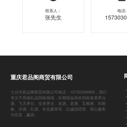
联系人：
电话:
张先生
1573030
重庆君品阁商贸有限公司
七台河君品阁商贸有限公司电话：15730306993，我们
专注于高端礼品回收领域，长期现金高价回收各类茅台
酒、飞天茅台、生肖茅台、名酒、老酒、五粮液、剑南
春、洋酒、红酒、冬虫夏草等，以诚信经营、用心服务
为宗旨，赢得...