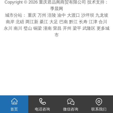
Copyright © 2026 重庆君品阁商贸有限公司 技术支持：
季晨网
城市分站：
重庆
万州
涪陵
渝中
大渡口
沙坪坝
九龙坡
南岸
北碚
两江新
綦江
大足
巴南
黔江
长寿
江津
合川
永川
南川
璧山
铜梁
潼南
荣昌
开州
梁平
武隆区
更多城
市
首页
电话咨询
微信咨询
联系我们