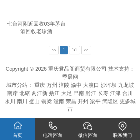
七台河附近回收03年茅台
酒回收老珍酒
<<
1
1/1
>>
Copyright © 2026 重庆君品阁商贸有限公司 技术支持：
季晨网
城市分站：
重庆
万州
涪陵
渝中
大渡口
沙坪坝
九龙坡
南岸
北碚
两江新
綦江
大足
巴南
黔江
长寿
江津
合川
永川
南川
璧山
铜梁
潼南
荣昌
开州
梁平
武隆区
更多城
市
首页
电话咨询
微信咨询
联系我们