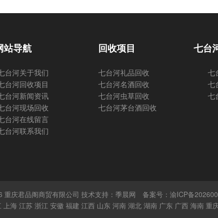
网站导航
回收项目
七台
七台河关于我们
七台河礼品回收
七
七台河回收项目
七台河名酒回收
七
七台河新闻资讯
七台河虫草回收
七
七台河现场回收
七台河茅台酒回收
七台河在线留言
七台河联系我们
 © 2026 重庆君品阁商贸有限公司 技术支持：季晨网
备案号：渝ICP备202600
江
上海
江苏
浙江
安徽
福建
江西
山东
河南
湖北
湖南
广东
广西
海南
重