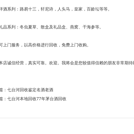
系列：路易十三，轩尼诗，人头马，皇家，百龄坛等等。
系列：冬虫夏草、散盒及礼品盒、燕窝、干海参等。
门服务，以高价格进行回收，免费上门收购。
诚信经营，真实可靠。欢迎。我将会是您较值得信赖的朋友非常期待
篇：七台河
回收鉴定名酒老酒
篇：七台河
本地回收77年茅台酒回收