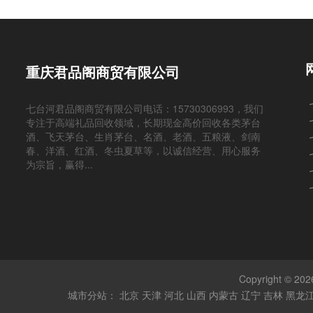
重庆君品阁商贸有限公司
七台河君品阁商贸有限公司电话：15730306993，我们
专注于高端礼品回收领域，长期现金高价回收各类茅台
酒、飞天茅台、生肖茅台、名酒、老酒、五粮液、剑南
春、洋酒、红酒、冬虫夏草等，以诚信经营、用心服务
为宗旨，赢得...
Copyright
城市分站：
北京
天津
河北
山西
内蒙古
辽宁
吉林
黑龙