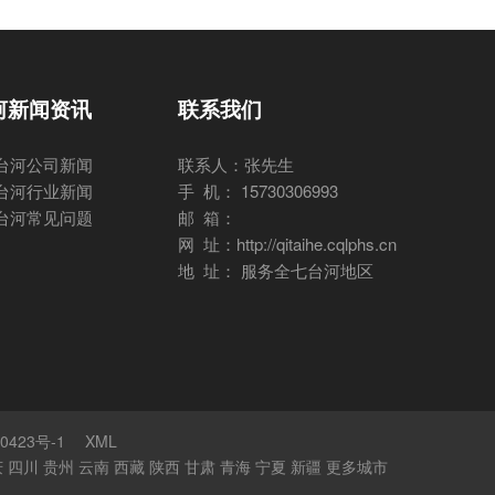
河新闻资讯
联系我们
台河公司新闻
联系人：张先生
台河行业新闻
手 机： 15730306993
台河常见问题
邮 箱：
网 址：http://qitaihe.cqlphs.cn
地 址： 服务全七台河地区
0423号-1
XML
庆
四川
贵州
云南
西藏
陕西
甘肃
青海
宁夏
新疆
更多城市