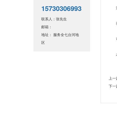
15730306993
洋酒
联系人：张先生
礼品
邮箱：
地址： 服务全七台河地
可上
区
本店
上一
下一