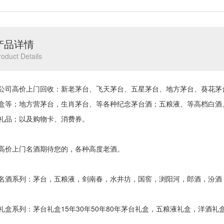
产品详情
roduct Details
高价上门回收：新老茅台、飞天茅台、五星茅台、地方茅台、葵花茅台、茅
盒等；地方营茅台，生肖茅台、等各种纪念茅台酒；五粮液、等高档白酒
礼品；以及购物卡、消费券。
上门名酒期待您的，各种高度老酒。
系列：茅台，五粮液，剑南春，水井坊，国窖，浏阳河，郎酒，汾酒
系列：茅台礼盒15年30年50年80年茅台礼盒，五粮液礼盒，洋酒礼