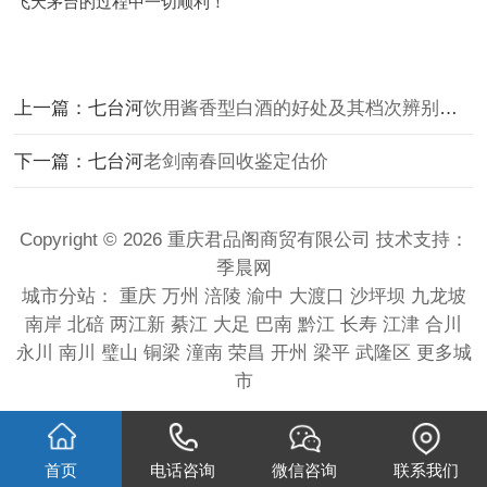
飞天茅台的过程中一切顺利！
上一篇：七台河
饮用酱香型白酒的好处及其档次辨别方法
下一篇：七台河
老剑南春回收鉴定估价
Copyright © 2026 重庆君品阁商贸有限公司 技术支持：
季晨网
城市分站：
重庆
万州
涪陵
渝中
大渡口
沙坪坝
九龙坡
南岸
北碚
两江新
綦江
大足
巴南
黔江
长寿
江津
合川
永川
南川
璧山
铜梁
潼南
荣昌
开州
梁平
武隆区
更多城
市
首页
电话咨询
微信咨询
联系我们